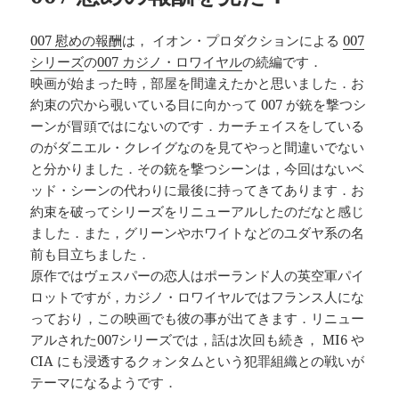
007 慰めの報酬
は， イオン・プロダクションによる
007
シリーズ
の
007 カジノ・ロワイヤル
の続編です．
映画が始まった時，部屋を間違えたかと思いました．お
約束の穴から覗いている目に向かって 007 が銃を撃つシ
ーンが冒頭ではにないのです．カーチェイスをしている
のがダニエル・クレイグなのを見てやっと間違いでない
と分かりました．その銃を撃つシーンは，今回はないベ
ッド・シーンの代わりに最後に持ってきてあります．お
約束を破ってシリーズをリニューアルしたのだなと感じ
ました．また，グリーンやホワイトなどのユダヤ系の名
前も目立ちました．
原作ではヴェスパーの恋人はポーランド人の英空軍パイ
ロットですが，カジノ・ロワイヤルではフランス人にな
っており，この映画でも彼の事が出てきます．リニュー
アルされた007シリーズでは，話は次回も続き， MI6 や
CIA にも浸透するクォンタムという犯罪組織との戦いが
テーマになるようです．