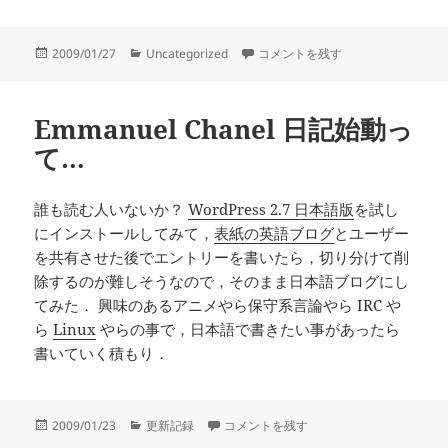
投
カ
007 慰めの報酬を見た． に
2009/01/27
Uncategorized
コメントを残す
稿
テ
日:
ゴ
リ
Emmanuel Chanel 日記始動っ
ー
て…
誰も読む人いないか？
WordPress 2.7 日本語版
を試し
にインストールしてみて，
表紙の英語ブログ
とユーザー
を共有させた後でエントリーを書いたら，切り分けて削
除するのが難しそうなので，そのまま日本語ブログにし
てみた． 興味のあるアニメやら保守系言論やら IRC や
ら
Linux
やらの事で，日本語で書きたい事があったら
書いていく積もり．
投
カ
Emmanuel Chanel 日記始動って… に
2009/01/23
更新記録
コメントを残す
稿
テ