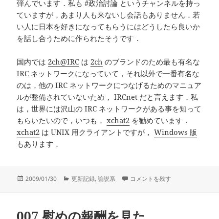
弾んでいます．私も #政治討論 というチャンネルを持っ
ていますが，あまり人も来ないし会話もありません．若
い人に日本を好きになってもらうにはどうしたら良いか
を話し合うために作られたそうです．
国内では
2ch@IRC
は
2ch
のブランドのため最も有名な
IRC ネットワークになっていて，それ以外で一番有名な
のは，他の IRC ネットワークにつなげるためのマニュア
ルが整備されていないため， IRCnet だと言えます．私
は，世界には沢山の IRC ネットワークがある事を知って
もらいたいので，いつも，
xchat2
を勧めています．
xchat2
は UNIX 用クライアントですが，
Windows 版
もあります．
投
カ
円達也の政治ブログ に
2009/01/30
更新記録
,
論説系
コメントを残す
稿
テ
日:
ゴ
リ
007 慰めの報酬を見た．
ー