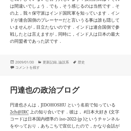
は間違いでしょう．でも，そう感じるのは当然です．そ
の上，我々保守派はインド国民軍を知っています．イン
ドが連合国側のプレーヤーだと言いうる事は誰も隠して
いませんが，目立たないのです．インドは連合国側で参
戦したとは言えますが，同時に，インド人は日本の最大
の同盟者であった訳です．
投
カ
タ
2009/01/30
更新記録
,
論説系
歴史
稿
反日ワクチン，F機関とインド に
テ
グ
コメントを残す
日:
ゴ
リ
ー
円達也の政治ブログ
円達也さんは，JIDOHOSHU という名前で知っている
2ch@IRC
上の知り合いです．彼は， #日本大好き (文字
コードは日本国内標準の iso-2022-jp )というチャンネル
をやっており，あちこちで宣伝したので，かなり会話が