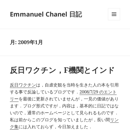
Emmanuel Chanel 日記
メニュ
ーとウ
ィジェ
ット
月:
2009年1月
反日ワクチン，F機関とインド
反日ワクチン
は，自虐史観を当時を生きた人の本を引用
する事で反論しているブログです．
2008/7/29 のエント
リー
を最後に更新されていませんが，一見の価値があり
ます．ブログ形式ですが，内容は，基本的に日記ではな
いので，通常のホームページとして見られるものです．
私は前からこのブログを知っていましたが，長い間
リン
ク集
には入れておらず，今日加えました．