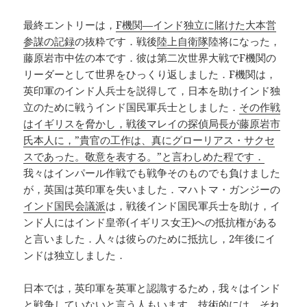
最終エントリーは，
F機関—インド独立に賭けた大本営
参謀の記録
の抜粋です．戦後
陸上自衛隊
陸将になった，
藤原岩市中佐の本です．彼は第二次世界大戦でF機関の
リーダーとして世界をひっくり返しました．F機関は，
英印軍のインド人兵士を説得して，日本を助けインド独
立のために戦うインド国民軍兵士としました．
その作戦
はイギリスを脅かし，戦後マレイの探偵局長が藤原岩市
氏本人に，”貴官の工作は、真にグローリアス・サクセ
スであった。敬意を表する。”と言わしめた程です．
我々はインパール作戦でも戦争そのものでも負けました
が，英国は英印軍を失いました．マハトマ・ガンジーの
インド国民会議派
は，戦後インド国民軍兵士を助け，イ
ンド人にはインド皇帝(イギリス女王)への抵抗権がある
と言いました．人々は彼らのために抵抗し，2年後にイ
ンドは独立しました．
日本では，英印軍を英軍と認識するため，我々はインド
と戦争していないと言う人もいます．技術的には，それ