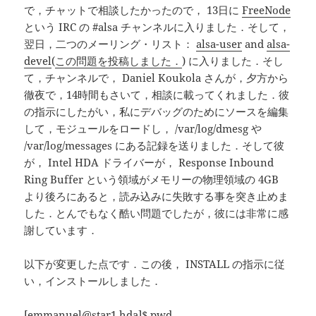
で，チャットで相談したかったので， 13日に
FreeNode
という IRC の #alsa チャンネルに入りました．そして，
翌日，二つのメーリング・リスト：
alsa-user
and
alsa-
devel
(
この問題を投稿しました．
) に入りました．そし
て，チャンネルで， Daniel Koukola さんが，夕方から
徹夜で，14時間もさいて，相談に載ってくれました．彼
の指示にしたがい，私にデバッグのためにソースを編集
して，モジュールをロードし， /var/log/dmesg や
/var/log/messages にある記録を送りました．そして彼
が， Intel HDA ドライバーが， Response Inbound
Ring Buffer という領域がメモリーの物理領域の 4GB
より後ろにあると，読み込みに失敗する事を突き止めま
した．とんでもなく酷い問題でしたが，彼には非常に感
謝しています．
以下が変更した点です．この後， INSTALL の指示に従
い，インストールしました．
[emmanuel@star1 hda]$ pwd