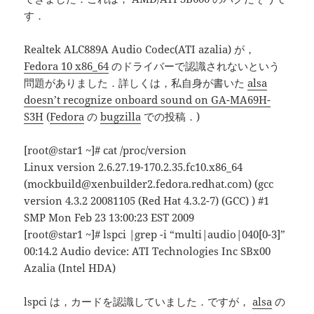
す．
Realtek ALC889A Audio Codec(ATI azalia) が，
Fedora 10 x86_64
のドライバーで認識されないという
問題がありました．詳しくは，私自身が書いた
alsa
doesn’t recognize onboard sound on GA-MA69H-
S3H
(
Fedora
の
bugzilla
での投稿．)
[root@star1 ~]# cat /proc/version
Linux version 2.6.27.19-170.2.35.fc10.x86_64
(mockbuild@xenbuilder2.fedora.redhat.com) (gcc
version 4.3.2 20081105 (Red Hat 4.3.2-7) (GCC) ) #1
SMP Mon Feb 23 13:00:23 EST 2009
[root@star1 ~]# lspci |grep -i “multi|audio|040[0-3]”
00:14.2 Audio device: ATI Technologies Inc SBx00
Azalia (Intel HDA)
lspci は，カードを認識していました．ですが，
alsa
の