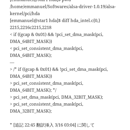
/home/emmanuel/Softwares/alsa-driver-1.0.19/alsa-
kernel/pci/hda
[emmanuel@star1 hda]$ diff hda_intel.c{0,}
2215,2216c2215,2218
< if ((gcap & 0x01) && !pci_set_dma_mask(pci,
DMA_64BIT_MASK))
< pci_set_consistent_dma_mask(pci,
DMA_64BIT_MASK);
—
> /* if ((gcap & 0x01) && !pci_set_dma_mask(pci,
DMA_64BIT_MASK))
> pci_set_consistent_dma_mask(pci,
DMA_64BIT_MASK); */
> pci_set_dma_mask(pci, DMA_32BIT_MASK);
> pci_set_consistent_dma_mask(pci,
DMA_32BIT_MASK);
* [追記 22:45 翻訳挿入 3/16 03:04] に関して