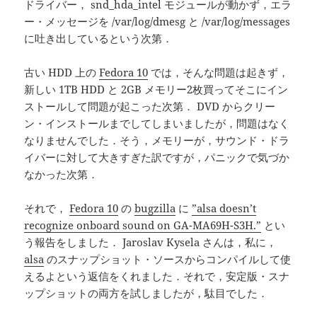
ドライバー， snd_hda_intel モジュールが動かず，エラ
ー・メッセージを /var/log/dmesg と /var/log/messages
に吐き出しているという次第．
古い HDD 上の
Fedora 10
では，そんな問題は起きず，
新しい 1TB HDD と 2GB メモリー2枚買ってそこにイン
ストールして問題が起こった次第． DVD からクリー
ン・インストールまでしてしまいましたが，問題はなく
なりませんでした．そう，メモリーが，サウンド・ドラ
イバーに対して大きすぎた訳ですが，パニックで気づか
なかった次第．
それで，
Fedora 10
の
bugzilla
に
”alsa doesn’t
recognize onboard sound on GA-MA69H-S3H.”
とい
う報告をしました． Jaroslav Kysela さんは，私に，
alsa
のスナップショット・ソースからコンパイルして使
えるよという返信をくれました．それで，安定版・スナ
ップショットの両方を試しましたが，駄目でした．