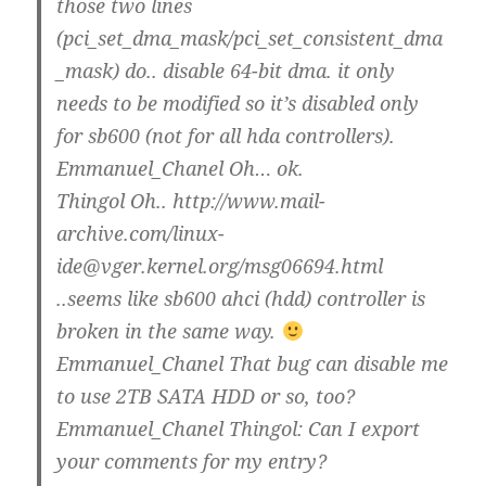
those two lines
(pci_set_dma_mask/pci_set_consistent_dma
_mask) do.. disable 64-bit dma. it only
needs to be modified so it’s disabled only
for sb600 (not for all hda controllers).
Emmanuel_Chanel Oh… ok.
Thingol Oh.. http://www.mail-
archive.com/linux-
ide@vger.kernel.org/msg06694.html
..seems like sb600 ahci (hdd) controller is
broken in the same way.
Emmanuel_Chanel That bug can disable me
to use 2TB SATA HDD or so, too?
Emmanuel_Chanel Thingol: Can I export
your comments for my entry?