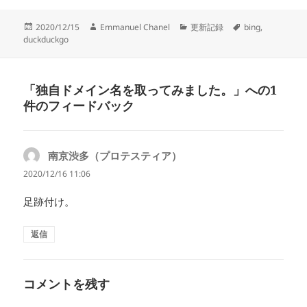
投
作
カ
タ
2020/12/15
Emmanuel Chanel
更新記録
bing
,
稿
成
テ
グ
duckduckgo
日:
者
ゴ
リ
ー
「独自ドメイン名を取ってみました。」への1
件のフィードバック
南京渋多（プロテスティア）
よ
り:
2020/12/16 11:06
足跡付け。
返信
コメントを残す