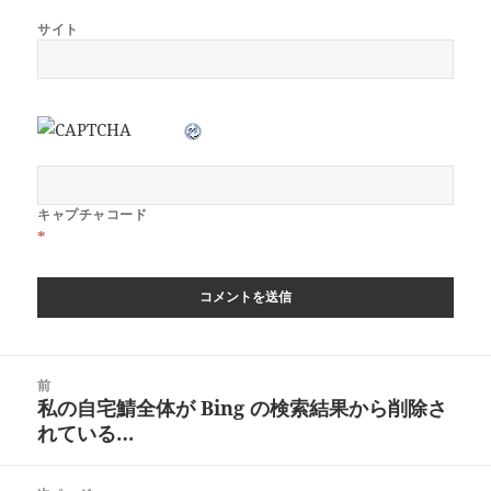
サイト
キャプチャコード
*
投
前
稿
私の自宅鯖全体が Bing の検索結果から削除さ
前
ナ
れている…
の
ビ
投
ゲ
稿: