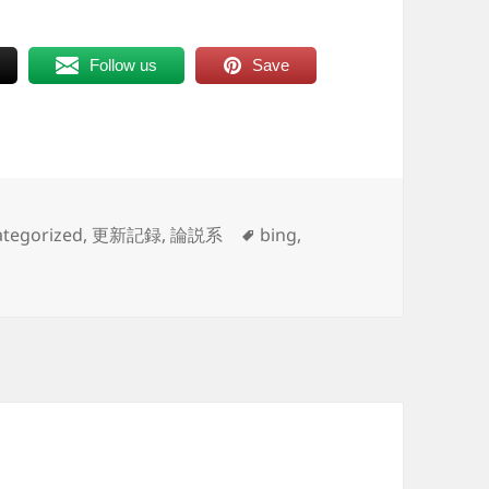
Follow us
Save
タ
tegorized
,
更新記録
,
論説系
bing
,
グ