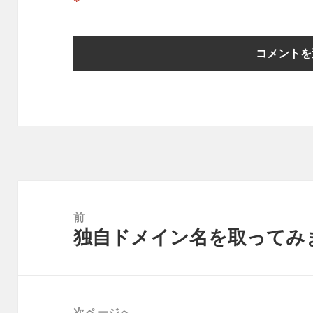
*
投
稿
前
独自ドメイン名を取ってみ
ナ
前
ビ
の
ゲ
投
ー
稿:
次ページへ