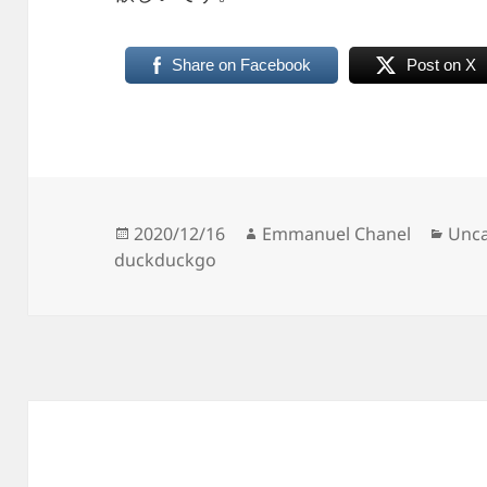
Share on Facebook
Post on X
投
作
カ
2020/12/16
Emmanuel Chanel
Unca
稿
成
テ
duckduckgo
日:
者
ゴ
リ
ー