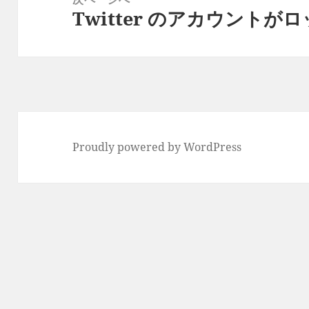
シ
Twitter のアカウント
次
ョ
の
ン
投
稿:
Proudly powered by WordPress