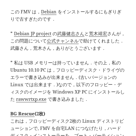
この FMV は，
Debian
をインストールするにもぎりぎ
りで古すぎたのです．
*
Debian JP project
の
武藤健志さん
と
荒木靖宏
さんが，
この問題について
公式チャンネル
で助けてくれました．
武藤さん，荒木さん，ありがとうございます．
* 私は USB メモリーは持っていません．その上，私の
Ubuntu 10.10 PC は，フロッピーディスク・ドライヴの
エラーで書き込みが出来ません．(古いバージョンの
Linux では出来ます．)なので，以下のフロッピー・デ
ィスクのイメージを Windows XP PC にインストールし
た
rawwrtxp.exe
で書き込みました．
BG Rescue
(2枚)
これは，フロッピーディスク2枚の Linux ディストリビ
ューションで, FMV を自宅LAN につなげたり，ハード
ディスク・インストーラーを，ブート・パーティション