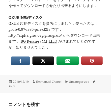
を作ってダウンロードさせたり出来るようにします．
GRUB
起動ディスク
GRUB 起動ディスク
を参考にしました．使ったのは，
grub-0.97-i386-pc.ext2fs
です．
http://alpha.gnu.org/gnu/grub/
からダウンロード出来
ます．
BG Rescue
には
LILO
が含まれていたのです
が，知りませんでした．
投
作
カ
タ
2010/12/19
Emmanuel Chanel
Uncategorized
稿
成
テ
グ
linux
日:
者
ゴ
リ
ー
コメントを残す