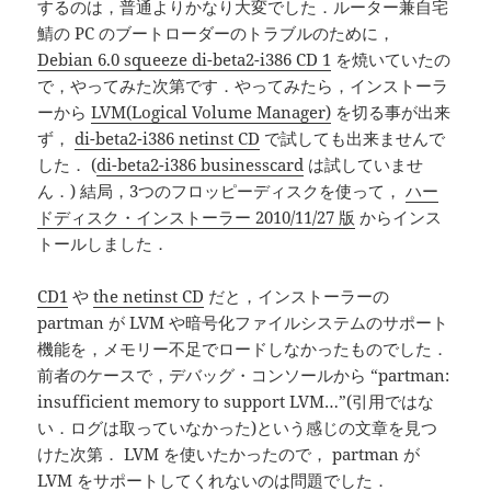
するのは，普通よりかなり大変でした．ルーター兼自宅
鯖の PC のブートローダーのトラブルのために，
Debian 6.0 squeeze di-beta2-i386 CD 1
を焼いていたの
で，やってみた次第です．やってみたら，インストーラ
ーから
LVM(Logical Volume Manager)
を切る事が出来
ず，
di-beta2-i386 netinst CD
で試しても出来ませんで
した． (
di-beta2-i386 businesscard
は試していませ
ん．) 結局，3つのフロッピーディスクを使って，
ハー
ドディスク・インストーラー 2010/11/27 版
からインス
トールしました．
CD1
や
the netinst CD
だと，インストーラーの
partman が LVM や暗号化ファイルシステムのサポート
機能を，メモリー不足でロードしなかったものでした．
前者のケースで，デバッグ・コンソールから “partman:
insufficient memory to support LVM…”(引用ではな
い．ログは取っていなかった)という感じの文章を見つ
けた次第． LVM を使いたかったので， partman が
LVM をサポートしてくれないのは問題でした．