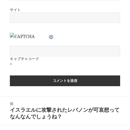
サイト
キャプチャコード
*
投
前
稿
イスラエルに攻撃されたレバノンが可哀想って
前
ナ
なんなんでしょうね？
の
ビ
投
ゲ