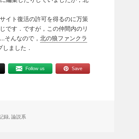
サイト復活の許可を得るのに万策
じです．ですが，この仲間内のリ
…そんなので，
北の狼ファンクラ
プしました．
Follow us
Save
記録
,
論説系