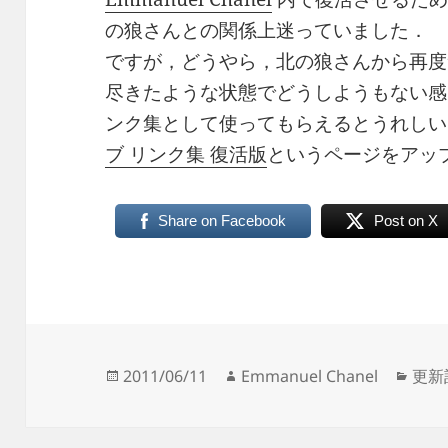
の狼さんとの関係上迷っていました．
ですが，どうやら，北の狼さんから再度
尽きたような状態でどうしようもない感
ンク集として使ってもらえるとうれしい
ブ リンク集 復活版
というページをアッ
Share on Facebook
Post on X
投
作
カ
2011/06/11
Emmanuel Chanel
更新
稿
成
テ
日:
者
ゴ
リ