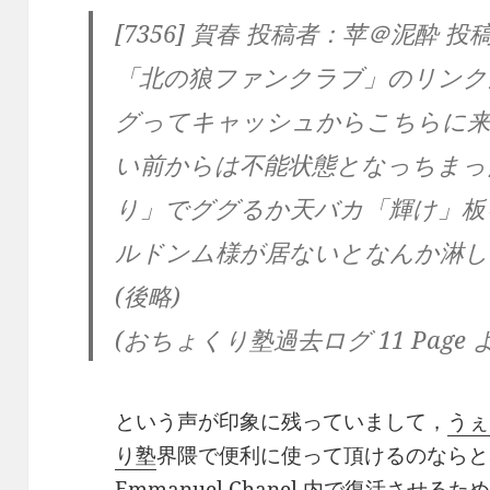
[7356] 賀春 投稿者：苹＠泥酔 投稿日：2
「北の狼ファンクラブ」のリンク
グってキャッシュからこちらに
い前からは不能状態となっちまっ
り」でググるか天バカ「輝け」板
ルドンム様が居ないとなんか淋し
(後略)
(おちょくり塾過去ログ 11 Page 
という声が印象に残っていまして，
うぇ
り塾
界隈で便利に使って頂けるのなら
Emmanuel Chanel
内で復活させるため