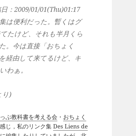
009/01/01(Thu)01:17
集は便利だった。暫くはグ
来てたけど、それも半月くら
た。今は直接「おちょく
を経由して来てるけど、キ
いわぁ。
より)
っぶ教科書を考える会
・
おちょく
と感じ，私のリンク集
Des Liens de
に編集したりしていましたが，北