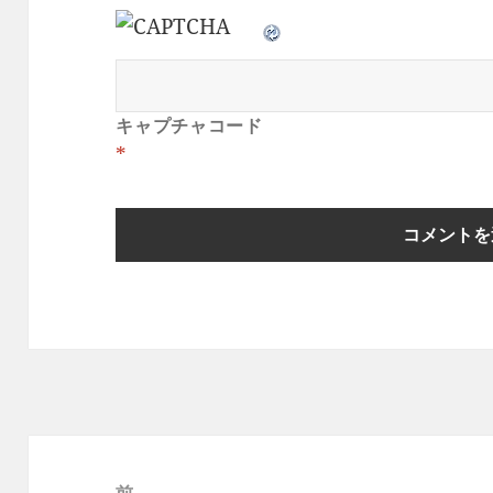
キャプチャコード
*
投
稿
前