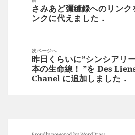
さみあど彌縫録へのリンク
ナ
前
ンクに代えました．
ビ
の
ゲ
投
ー
稿:
シ
次ページへ
ョ
昨日くらいに”シンシアリー
次
ン
本の生命線！ ”を Des Liens
の
Chanel に追加しました．
投
稿:
Proudly powered by WordPress