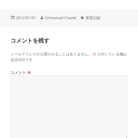
投
作
カ
2012/01/31
Emmanuel Chanel
更新記録
稿
成
テ
日:
者
ゴ
リ
コメントを残す
ー
メールアドレスが公開されることはありません。
※
が付いている欄は
必須項目です
コメント
※