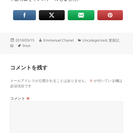
投
作
カ
2018/03/15
Emmanuel Chanel
Uncategorized
,
更新記
稿
タ
成
テ
録
linux
日:
グ
者
ゴ
リ
ー
コメントを残す
メールアドレスが公開されることはありません。
※
が付いている欄は
必須項目です
コメント
※